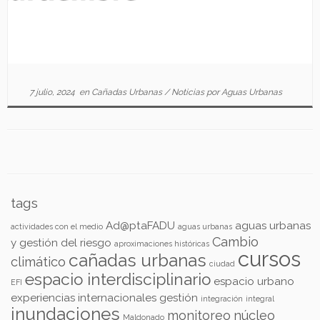
7 julio, 2024
en
Cañadas Urbanas
/
Noticias
por
Aguas Urbanas
tags
Ad@ptaFADU
aguas urbanas
actividades con el medio
aguas urbanas
Cambio
y gestión del riesgo
aproximaciones históricas
cursos
cañadas urbanas
climático
ciudad
espacio interdisciplinario
espacio urbano
EFI
experiencias internacionales
gestión
integración
integral
inundaciones
monitoreo
núcleo
Maldonado