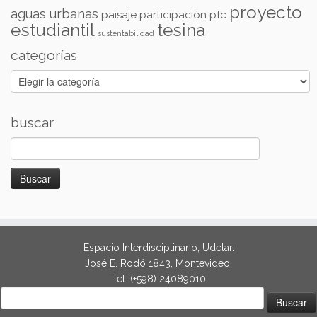
proyecto
aguas urbanas
paisaje
participación
pfc
estudiantil
tesina
sustentabilidad
categorías
categorías
buscar
Buscar:
Espacio Interdisciplinario, Udelar.
José E. Rodó 1843, Montevideo.
Tel: (+598) 24089010
Buscar: