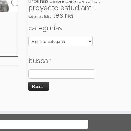
urbanas
paisaje
participación
pfc
proyecto estudiantil
tesina
sustentabilidad
categorías
categorías
buscar
Buscar:
uscar: