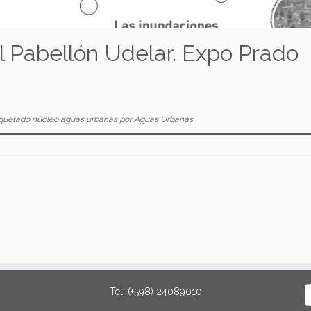
 Pabellón Udelar. Expo Prado
quetado
núcleo aguas urbanas
por
Aguas Urbanas
B
Tel: (+598) 24089010