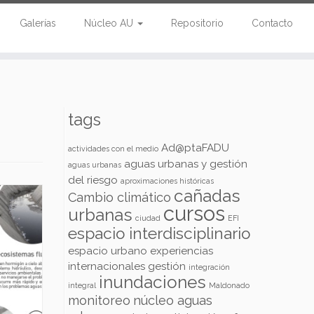
Galerías
Núcleo AU
Repositorio
Contacto
tags
Ad@ptaFADU
actividades con el medio
aguas urbanas y gestión
aguas urbanas
del riesgo
aproximaciones históricas
cañadas
Cambio climático
cursos
urbanas
ciudad
EFI
espacio interdisciplinario
espacio urbano
experiencias
internacionales
gestión
integración
inundaciones
integral
Maldonado
monitoreo
núcleo aguas