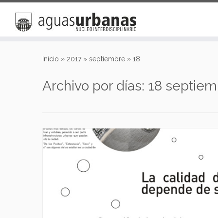
Saltar
al
Inicio
»
2017
»
septiembre
»
18
contenido
Archivo por días:
18 septiem