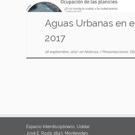
Aguas Urbanas en el
2017
18 septiembre, 2017
en
Noticias
/
Presentaciones
Eti
Espacio Interdisciplinario, Udelar.
José E. Rodó 1843, Montevideo.