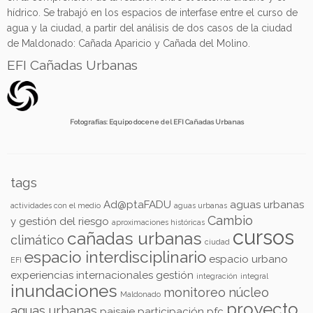
hídrico. Se trabajó en los espacios de interfase entre el curso de
agua y la ciudad, a partir del análisis de dos casos de la ciudad
de Maldonado: Cañada Aparicio y Cañada del Molino.
EFI Cañadas Urbanas
Fotografías: Equipo docene del EFI Cañadas Urbanas
tags
Ad@ptaFADU
aguas urbanas
actividades con el medio
aguas urbanas
Cambio
y gestión del riesgo
aproximaciones históricas
cursos
cañadas urbanas
climático
ciudad
espacio interdisciplinario
espacio urbano
EFI
experiencias internacionales
gestión
integración
integral
inundaciones
monitoreo
núcleo
Maldonado
proyecto
aguas urbanas
paisaje
participación
pfc